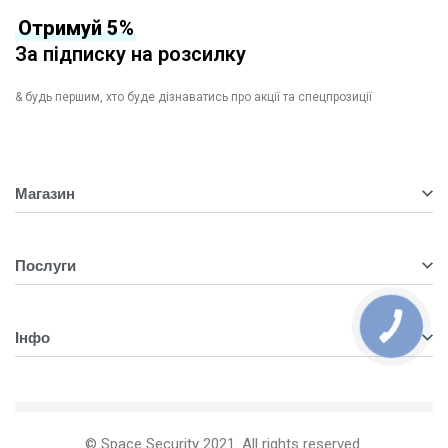
Отримуй 5%
За підписку на розсилку
& будь першим, хто буде дізнаватись про акції та спецпрозиції
Магазин
Відеокамери
Послуги
Відеореєстратори
Бездротова сигналізація
ВСТАНОВЛЕННЯ СИСТЕМ
КНОПКА
ЗВ'ЯЗКУ
Домофонія
Інфо
ВИБІР ТИПУ ОБЛАДНАННЯ
Мережеве обладнання
Маєте запитання?
Тепловізори
Про нас
Контроль доступу
Контакти
© Space Security 2021. All rights reserved.