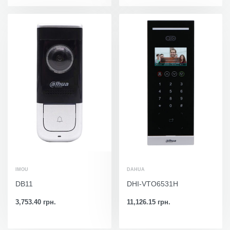
IMOU
DAHUA
DB11
DHI-VTO6531H
3,753.40
грн.
11,126.15
грн.