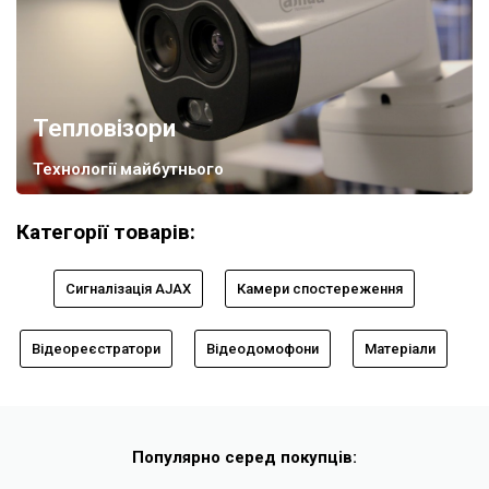
Тепловізори
Технології майбутнього
Категорії товарів:
Сигналізація AJAX
Камери спостереження
Відеореєстратори
Відеодомофони
Матеріали
Популярно серед покупців: